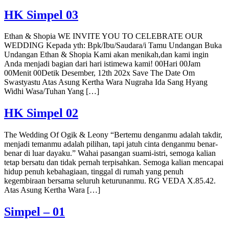
HK Simpel 03
Ethan & Shopia WE INVITE YOU TO CELEBRATE OUR
WEDDING Kepada yth: Bpk/Ibu/Saudara/i Tamu Undangan Buka
Undangan Ethan & Shopia Kami akan menikah,dan kami ingin
Anda menjadi bagian dari hari istimewa kami! 00Hari 00Jam
00Menit 00Detik Desember, 12th 202x Save The Date Om
Swastyastu Atas Asung Kertha Wara Nugraha Ida Sang Hyang
Widhi Wasa/Tuhan Yang […]
HK Simpel 02
The Wedding Of Ogik & Leony “Bertemu denganmu adalah takdir,
menjadi temanmu adalah pilihan, tapi jatuh cinta denganmu benar-
benar di luar dayaku.” Wahai pasangan suami-istri, semoga kalian
tetap bersatu dan tidak pernah terpisahkan. Semoga kalian mencapai
hidup penuh kebahagiaan, tinggal di rumah yang penuh
kegembiraan bersama seluruh keturunanmu. RG VEDA X.85.42.
Atas Asung Kertha Wara […]
Simpel – 01