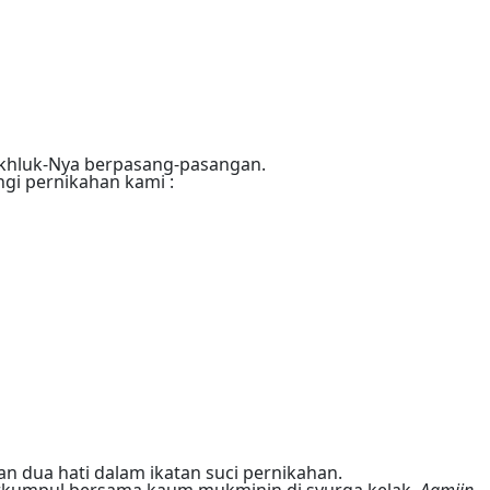
akhluk-Nya berpasang-pasangan.
gi pernikahan kami :
an dua hati dalam ikatan suci pernikahan.
rkumpul bersama kaum mukminin di syurga kelak.
Aamiin