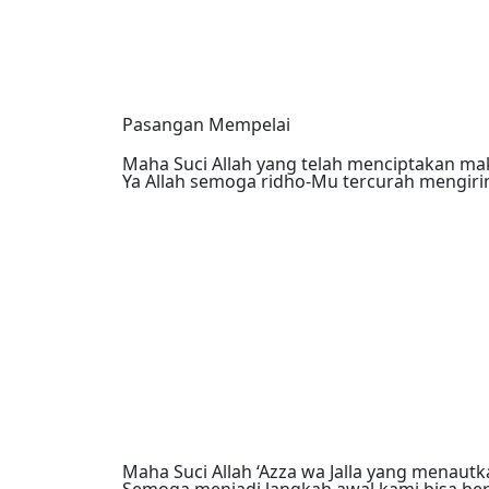
Pasangan Mempelai
Maha Suci Allah yang telah menciptakan m
Ya Allah semoga ridho-Mu tercurah mengirin
Maha Suci Allah ‘Azza wa Jalla yang menautk
Semoga menjadi langkah awal kami bisa be